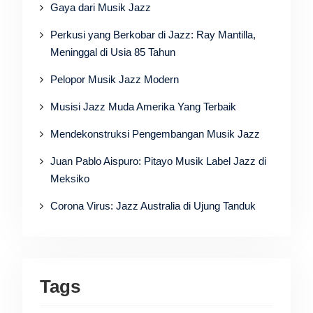
Gaya dari Musik Jazz
Perkusi yang Berkobar di Jazz: Ray Mantilla,
Meninggal di Usia 85 Tahun
Pelopor Musik Jazz Modern
Musisi Jazz Muda Amerika Yang Terbaik
Mendekonstruksi Pengembangan Musik Jazz
Juan Pablo Aispuro: Pitayo Musik Label Jazz di
Meksiko
Corona Virus: Jazz Australia di Ujung Tanduk
Tags