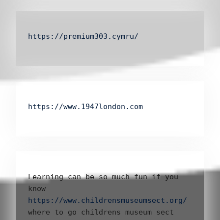
https://premium303.cymru/
https://www.1947london.com
Learning can be so much fun if you 
know 
https://www.childrensmuseumsect.org/
where to go childrens museum sect 