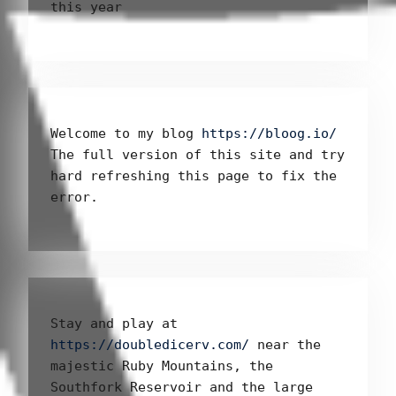
this year
Welcome to my blog 
https://bloog.io/ 
The full version of this site and try 
hard refreshing this page to fix the 
error.
Stay and play at 
https://doubledicerv.com/
 near the 
majestic Ruby Mountains, the 
Southfork Reservoir and the large 