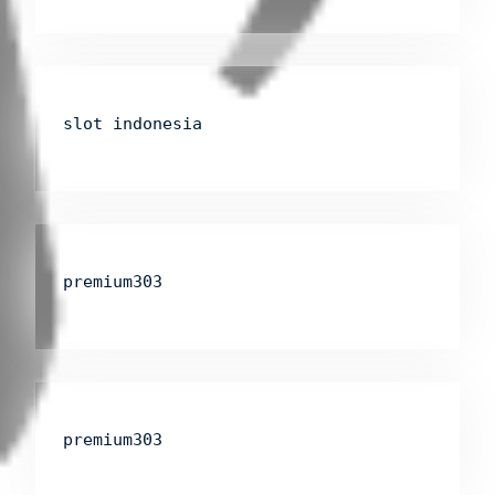
slot indonesia
premium303
premium303