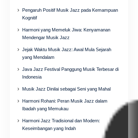
Pengaruh Positif Musik Jazz pada Kemampuan
Kognitif
Harmoni yang Memeluk Jiwa: Kenyamanan
Mendengar Musik Jazz
Jejak Waktu Musik Jazz: Awal Mula Sejarah
yang Mendalam
Java Jazz Festival Panggung Musik Terbesar di
Indonesia
Musik Jazz Dinilai sebagai Seni yang Mahal
Harmoni Rohani: Peran Musik Jazz dalam
Ibadah yang Memukau
Harmoni Jazz Tradisional dan Modern:
Keseimbangan yang Indah