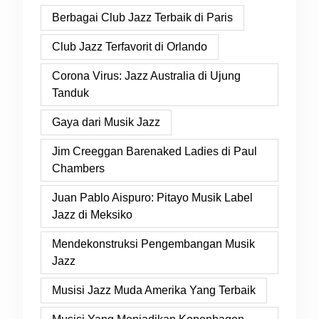
Berbagai Club Jazz Terbaik di Paris
Club Jazz Terfavorit di Orlando
Corona Virus: Jazz Australia di Ujung
Tanduk
Gaya dari Musik Jazz
Jim Creeggan Barenaked Ladies di Paul
Chambers
Juan Pablo Aispuro: Pitayo Musik Label
Jazz di Meksiko
Mendekonstruksi Pengembangan Musik
Jazz
Musisi Jazz Muda Amerika Yang Terbaik