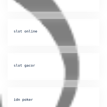
slot online
slot gacor
idn poker