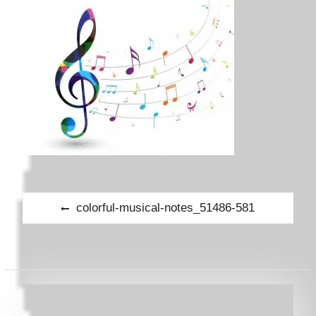
Post
Previous
colorful-musical-notes_51486-581
navigation
post: