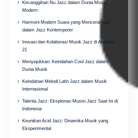
Kecanggihan Nu Jazz dalam Dunia Musik
Modern
Harmoni Modern Suara yang Mencerahkan
dalam Jazz Kontemporer
Inovasi dan Kolaborasi Musik Jazz di Abad ke-
21
Menyejukkan: Keindahan Cool Jazz dalam
Dunia Musik
Keindahan Melodi Latin Jazz dalam Musik
Internasional
Talenta Jazz: Eksplorasi Musisi Jazz Saat Ini di
Indonesia
Keunikan Acid Jazz: Dinamika Musik yang
Eksperimental