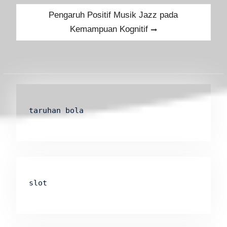
Next
Pengaruh Positif Musik Jazz pada
post:
Kemampuan Kognitif
taruhan bola
slot