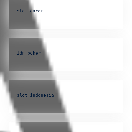
slot gacor
idn poker
slot indonesia