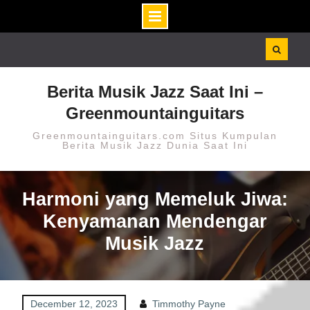
Skip
to
content
Berita Musik Jazz Saat Ini –
Greenmountainguitars
Greenmountainguitars.com Situs Kumpulan
Berita Musik Jazz Dunia Saat Ini
Harmoni yang Memeluk Jiwa:
Kenyamanan Mendengar
Musik Jazz
December 12, 2023
Timmothy Payne