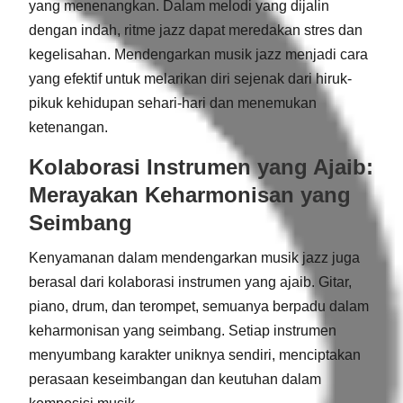
yang menenangkan. Dalam melodi yang dijalin
dengan indah, ritme jazz dapat meredakan stres dan
kegelisahan. Mendengarkan musik jazz menjadi cara
yang efektif untuk melarikan diri sejenak dari hiruk-
pikuk kehidupan sehari-hari dan menemukan
ketenangan.
Kolaborasi Instrumen yang Ajaib:
Merayakan Keharmonisan yang
Seimbang
Kenyamanan dalam mendengarkan musik jazz juga
berasal dari kolaborasi instrumen yang ajaib. Gitar,
piano, drum, dan terompet, semuanya berpadu dalam
keharmonisan yang seimbang. Setiap instrumen
menyumbang karakter uniknya sendiri, menciptakan
perasaan keseimbangan dan keutuhan dalam