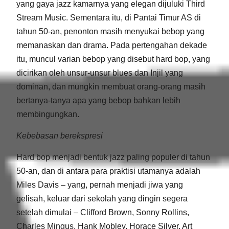
yang gaya jazz kamarnya yang elegan dijuluki Third
Stream Music. Sementara itu, di Pantai Timur AS di
tahun 50-an, penonton masih menyukai bebop yang
memanaskan dan drama. Pada pertengahan dekade
itu, muncul varian bebop yang disebut hard bop, yang
dicirikan oleh unsur-unsur blues dan Injil yang
dominan, dan mungkin membuat orang-orang masih
bertanya-tanya apa yang bebop bahkan lebih
membingungkan.
Kebebasan berekspresi
Hard bop menjadi bentuk jazz paling populer di tahun
50-an, dan di antara para praktisi utamanya adalah
Miles Davis – yang, pernah menjadi jiwa yang
gelisah, keluar dari sekolah yang dingin segera
setelah dimulai – Clifford Brown, Sonny Rollins,
Charles Mingus, Hank Mobley, Horace Silver, Art