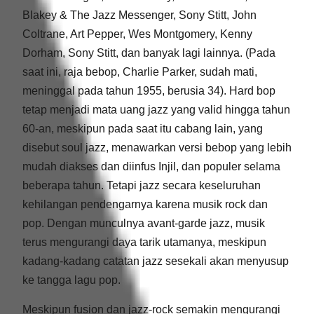
Blakey & The Jazz Messenger, Sony Stitt, John
Coltrane, Art Pepper, Wes Montgomery, Kenny
Dorham, Sony Stitt, dan banyak lagi lainnya. (Pada
saat ini, raja bebop, Charlie Parker, sudah mati,
meninggal pada tahun 1955, berusia 34). Hard bop
tetap menjadi mata uang jazz yang valid hingga tahun
60-an, meskipun pada saat itu cabang lain, yang
disebut soul jazz, menawarkan versi bebop yang lebih
mudah diakses dan diinfus Injil, dan populer selama
beberapa tahun. Tetapi jazz secara keseluruhan
kehilangan pendengarnya karena musik rock dan
pop. Dengan munculnya avant-garde jazz, musik
terus mengurangi daya tarik utamanya, meskipun
kadang-kadang catatan jazz sesekali akan menyusup
ke tangga lagu pop.
Meskipun fusion dan jazz-rock semakin mengurangi