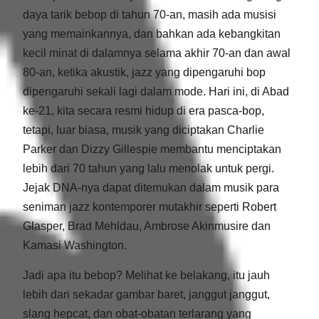
daya tarik bebop di tahun 70-an, masih ada musisi
yang memainkannya, dan bahkan ada kebangkitan
kecil minat di dalamnya selama akhir 70-an dan awal
80-an, ketika akustik, jazz yang dipengaruhi bop
dipengaruhi sekali lagi dalam mode. Hari ini, di Abad
ke-21, kita secara resmi hidup di era pasca-bop,
tetapi, luar biasa, musik yang diciptakan Charlie
Parker dan Dizzy Gillespie membantu menciptakan
lebih dari 70 tahun yang lalu menolak untuk pergi.
Jejak DNA-nya dapat ditemukan dalam musik para
seniman jazz kontemporer mutakhir seperti Robert
Glasper, Brad Mehldau, Ambrose Akinmusire dan
Kamasi Washington.
Jadi apa itu bebop? Melihat ke belakang, itu jauh
lebih dari sekadar gambar baret, janggut janggut,
slang hepcat, dan obat-obatan terlarang yang