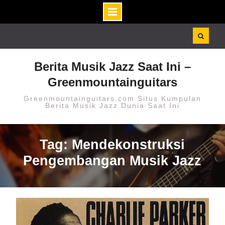
Skip
to
content
Berita Musik Jazz Saat Ini –
Greenmountainguitars
Greenmountainguitars.com Situs Kumpulan
Berita Musik Jazz Dunia Saat Ini
Tag: Mendekonstruksi
Pengembangan Musik Jazz