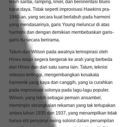
lebih santai, ramping, linier, dan berorientasi blues
barat daya. Tidak seperti improvisasi Hawkins pra-
1940-an, yang secara kuat berlabuh pada harmoni
yang mendasarinya, garis Young meluncur di atas
harmoni dan dengan demikian membebaskan garis-
garis itu secara berirama.
Tatum dan Wilson pada awalnya terinspirasi oleh
Hines tetapi segera bergerak ke arah yang berbeda
dari Hines dan dari satu sama lain. Tatum, teknisi
virtuoso tertinggi, mengembangkan kosakata
harmonik yang kaya dan canggih, yang ia curahkan
pada improvisasi solonya pada lagu-lagu populer.
Wilson, yang lebih sebagai pemain ansambel,
memimpin serangkaian rekaman yang tak terlupakan
antara tahun 1935 dan 1937, yang menampilkan tidak
hanya elit penyanyi swing soloist dalam penampilan