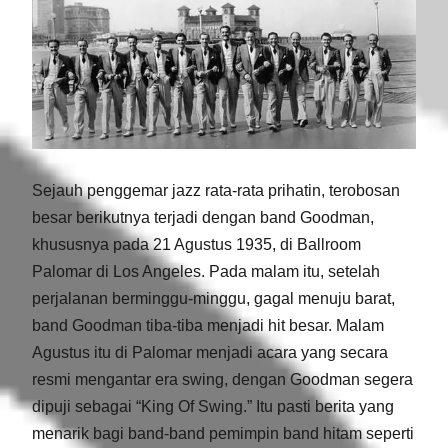
Sejauh penggemar jazz rata-rata prihatin, terobosan
besar berikutnya terjadi dengan band Goodman,
khususnya pada 21 Agustus 1935, di Ballroom
Palomar di Los Angeles. Pada malam itu, setelah
perjalanan berminggu-minggu, gagal menuju barat,
band Goodman tiba-tiba menjadi hit besar. Malam
Agustus itu di Palomar menjadi acara yang secara
resmi mengantar era swing, dengan Goodman segera
dipuji sebagai “King Of Swing.” Itu pasti berita yang
menarik bagi band-band pemimpin band hitam seperti