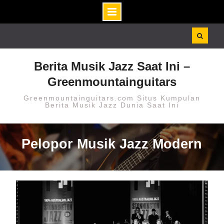
Skip
to
content
Berita Musik Jazz Saat Ini –
Greenmountainguitars
Greenmountainguitars.com Situs Kumpulan
Berita Musik Jazz Dunia Saat Ini
Pelopor Musik Jazz Modern