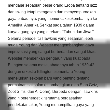
mengajar sebagian besar orang Eropa tentang jazz
dan swing tetapi mengasah dan menyempurnakan
gaya pribadinya, yang memuncak sekembalinya ke
Amerika. Amerika Serikat pada tahun 1939 dalam
karya agungnya yang direkam, “Tubuh dan Jiwa.”
Selama periode itu Hawkins yang sezaman lebih
muda Young dan Webster mengembangkan gaya
improvisasi yang sangat berbeda dan sangat khas.
Webster memberikan pengaruh yang kuat pada
Ellington selama masa jabatannya tahun 1939-42
dengan orkestra Ellington, sementara Young
menelurkan sekolah baru yang penting tentang
permainan saksofon (dilambangkan oleh Stan Getz,
Zoot Sims, dan Al Cohn). Berbeda dengan Hawkins
yang hiperenergetik, terutama berdasarkan
pendekatan akor, Young menampilkan gaya yang