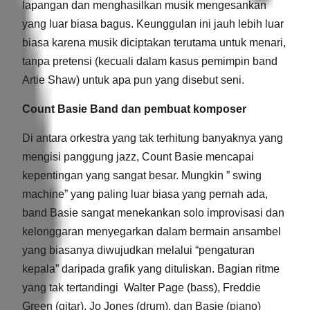
lapangan dan menghasilkan musik mengesankan
yang luar biasa bagus. Keunggulan ini jauh lebih luar
biasa karena musik diciptakan terutama untuk menari,
tanpa pretensi (kecuali dalam kasus pemimpin band
Artie Shaw) untuk apa pun yang disebut seni.
Count Basie Band dan pembuat komposer
Di antara orkestra yang tak terhitung banyaknya yang
mengisi panggung jazz, Count Basie mencapai
kepentingan yang sangat besar. Mungkin ” swing
machine” yang paling luar biasa yang pernah ada,
band Basie sangat menekankan solo improvisasi dan
kelonggaran menyegarkan dalam bermain ansambel
yang biasanya diwujudkan melalui “pengaturan
kepala” daripada grafik yang dituliskan. Bagian ritme
yang tak tertandingi Walter Page (bass), Freddie
Green (gitar), Jo Jones (drum), dan Basie (piano)