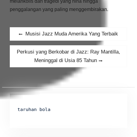
melankolis dan tragedi yang hina hingga
penggalangan yang paling menggembirakan.
Post
Previous
Musisi Jazz Muda Amerika Yang Terbaik
navigation
post:
Next
Perkusi yang Berkobar di Jazz: Ray Mantilla,
post:
Meninggal di Usia 85 Tahun
taruhan bola