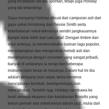
yang diciptakan secara spontan, tetapi juga Holiday
yang tak tertandingi.
Gaya menyanyi Holiday dibuat dari campuran asli dari
gaya vokal Armstrong dan Bessie Smith serta
keterbatasan vokal-teknisnya sendiri jangkauannya
hampir tidak lebih dari satu oktaf. Dengan timbre dan
diksi uniknya, ia merekonstruksi lusinan lagu populer,
merampingkan dan mengontrak melodi asli dan
menghiasinya dengan ornamen yang sangat pribadi,
banyak di antaranya ia serap dari beberapa
instrumentalis besar di masanya. Dalam hal ini dia
adalah penyanyi jazz sejati, terus-menerus
menciptakan kembali, berimprovisasi, dan
menciptakan. Terlebih lagi, Holiday membawa ke
level seninya ekspresi dan kedalaman filosofis yang
belum pernah ada sebelumnya dalam jazz, mulai dari