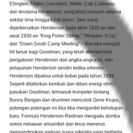
Ellington, Moten, Lunceford, Webb, Cab Calloway,
dan terutama Henderson, yang telah berayun selama
sekitar lima hingga tujuh tahun. Skor yang
diperkenalkan Henderson pada akhir 1920-an dan
awal 1930-an “King Porter Stomp,” “Wrappin ‘It Up,”
dan “Down South Camp Meeting” – tiba-tiba menjadi
hit besar bagi Goodman, yang telah memperoleh
pengaturan Henderson dari angka-angka ini. dan
pelayanan Henderson sendiri ketika orkestra
Henderson dipaksa untuk bubar pada tahun 1934.
Seperti ditafsirkan kembali dan diberi energi oleh
pasukan Goodman, termasuk trumpeter bintang
Bunny Berigan dan drummer mencolok Gene Krupa,
potongan-potongan ini tiba-tiba mengambil kehidupan
baru. Formula Henderson-Redman mengadu domba
solois melawan ansambel dan terus-menerus
menyandingkan paduan suara orkestra yang berbeda