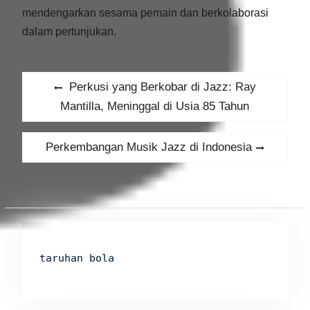
mendengarkan sesama pemain dan berkolaborasi
dalam pertunjukan.
Post
Previous
Perkusi yang Berkobar di Jazz: Ray
navigation
post:
Mantilla, Meninggal di Usia 85 Tahun
Next
Perkembangan Musik Jazz di Indonesia
post:
taruhan bola