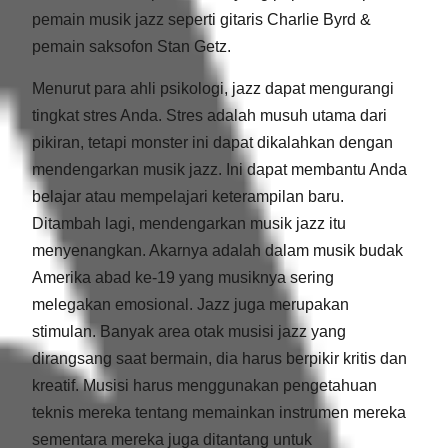
pemain musik jazz seperti gitaris Charlie Byrd &
pemain saksofon Stan Getz.
Menurut para ahli psikologi, jazz dapat mengurangi
tingkat stres Anda. Stres adalah musuh utama dari
pikiran, tetapi monster ini dapat dikalahkan dengan
mendengarkan musik jazz. Ini dapat membantu Anda
belajar atau mempelajari keterampilan baru.
Ditambah lagi, mendengarkan musik jazz itu
menyenangkan. Akarnya adalah dalam musik budak
Amerika abad ke-19 yang musiknya sering
melegakan emosional. Jazz juga merupakan
stimulan. Banyak area otak musisi jazz yang
dirangsang saat bermain, dia harus berpikir kritis dan
kreatif. Musisi harus menggunakan pengetahuan
teknis mereka tentang memainkan instrumen mereka
sementara mereka juga ditantang untuk