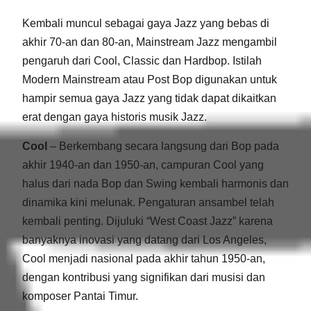
Kembali muncul sebagai gaya Jazz yang bebas di
akhir 70-an dan 80-an, Mainstream Jazz mengambil
pengaruh dari Cool, Classic dan Hardbop. Istilah
Modern Mainstream atau Post Bop digunakan untuk
hampir semua gaya Jazz yang tidak dapat dikaitkan
erat dengan gaya historis musik Jazz.
Cool
– Berkembang secara langsung dari Bop pada
akhir 1940-an dan 1950-an, campuran Cool yang
halus dari nada Bop dan Swing kembali harmonis dan
dinamika kini melunak. Pengaturan ansambel telah
kembali penting. Dijuluki “West Coast Jazz” karena
banyaknya inovasi yang datang dari Los Angeles,
Cool menjadi nasional pada akhir tahun 1950-an,
dengan kontribusi yang signifikan dari musisi dan
komposer Pantai Timur.