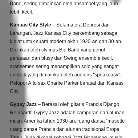
Band, sering dimainkan oleh ansambel yang jauh
lebih kecil.
Kansas City Style
– Selama era Depresi dan
Larangan, Jazz Kansas City berkembang sebagai
kiblat untuk suara modern akhir 1920-an dan 30-an.
Dicirikan oleh stylings Big Band yang penuh
perasaan dan blusy dan Swing ensemble kecil,
aransemen sering menampilkan solo yang sangat
energik yang dimainkan oleh audiens “speakeasy”.
Pelopor Alto sax Charlie Parker berasal dari Kansas
City.
Gypsy Jazz
– Berasal oleh gitaris Prancis Django
Reinhardt, Gypsy Jazz adalah campuran dari alunan
musik Amerika tahun 1930-an, ruang dansa “musette”
ruang dansa Prancis dan alunan tradisional Eropa
Timur. Juga dikenal sebagai Jazz Manouche, music