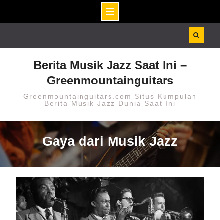
Skip
to
content
Berita Musik Jazz Saat Ini –
Greenmountainguitars
Greenmountainguitars.com Situs Kumpulan
Berita Musik Jazz Dunia Saat Ini
Gaya dari Musik Jazz