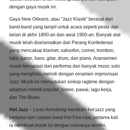
dengan gaya musik ini.
Gaya New Orleans, atau “Jazz Klasik” berasal dari
band-band yang tampil untuk acara seperti pesta dan
tarian di akhir 1800-an dan awal 1900-an. Banyak alat
musik telah diselamatkan dari Perang Konfederasi
yang mencakup klarinet, saksofon, cornet, trombon,
tuba, banjo, bass, gitar, drum, dan piano. Aransemen
musik bervariasi dari performa dan banyak music solo
yang menghiasi melodi dengan ornamen improvisasi
Jazz. Musik ini memadukan sinkop ragtime dengan
adaptasi melodi populer, himne, pawai, lagu kerja,
dan The Blues.
Hot Jazz
– Louis Armstrong merekam hot jazz yang
pertama dari catatan band Hot Five-nya, pertama kali
ia membuat musik ini dengan namanya sendiri.