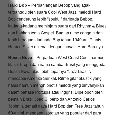
Hard Bop
– Perpanjangan Bebop yang agak
terganggu oleh suara Cool West Jazz, melodi Hard
Bop cenderung lebih “soulful” daripada Bebop,
kadang-kadang meminjam suara dari Rhythm & Blues
dan bahkan tema Gospel. Bagian ritme canggih dan
lebih beragam daripada Bop tahun 1940-an. Pianis
Horace Silver dikenal dengan inovasi Hard Bop-nya.
Bossa Nova
– Perpaduan West Coast Cool, harmoni
klasik Eropa dan irama samba Brasil yang menggoda,
Bossa Nova atau lebih tepatnya “Jazz Brasil”,
mencapai Amerika Serikat. Ritme gitar akustik yang
halus namun menghipnotis melodi yang dinyanyikan
dalam bahasa Portugis atau Inggris. Dipelopori oleh
pemain Brazil Joao Gilberto dan Antonio Carlos
Jobim, alternatif gaya Hard Bop dan Free Jazz tahun
60-an ini, mendapat sorotan yang populer dari para