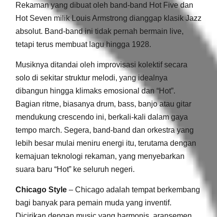
Rekaman yang dibuat oleh band-band Hot Five dan
Hot Seven milik Louis Armstrong dianggap klasik Jazz
absolut. Band-band ini tidak pernah bermain live,
tetapi terus membuat lagu hingga 1928.
Musiknya ditandai oleh improvisasi kolektif secara
solo di sekitar struktur melodi, yang idealnya
dibangun hingga klimaks emosional dan “Hot”.
Bagian ritme, biasanya drum, bass, banjo atau gitar
mendukung crescendo ini, berkali-kali dalam gaya
tempo march. Segera, band-band dan orkestra yang
lebih besar mulai meniru energi itu, terutama dengan
kemajuan teknologi rekaman, yang menyebarkan
suara baru “Hot” ke seluruh negeri.
Chicago Style
– Chicago adalah tempat berkembang
bagi banyak para pemain muda yang inventif.
Dicirikan dengan music yang harmonis, aransemen